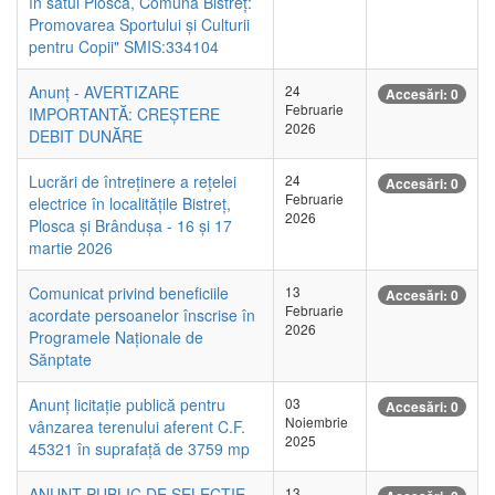
în satul Plosca, Comuna Bistreț:
Promovarea Sportului și Culturii
pentru Copii" SMIS:334104
Anunț - AVERTIZARE
24
Accesări: 0
Februarie
IMPORTANTĂ: CREȘTERE
2026
DEBIT DUNĂRE
Lucrări de întreținere a rețelei
24
Accesări: 0
Februarie
electrice în localitățile Bistreț,
2026
Plosca și Brândușa - 16 și 17
martie 2026
Comunicat privind beneficiile
13
Accesări: 0
Februarie
acordate persoanelor înscrise în
2026
Programele Naționale de
Sănptate
Anunț licitație publică pentru
03
Accesări: 0
Noiembrie
vânzarea terenului aferent C.F.
2025
45321 în suprafață de 3759 mp
ANUNȚ PUBLIC DE SELECȚIE
13