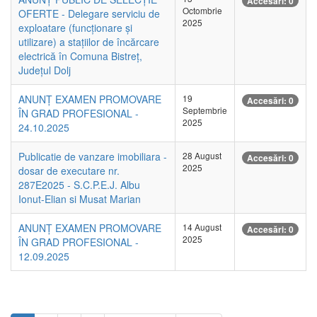
Accesări: 0
Octombrie
OFERTE - Delegare serviciu de
2025
exploatare (funcționare și
utilizare) a stațiilor de încărcare
electrică în Comuna Bistreț,
Județul Dolj
ANUNȚ EXAMEN PROMOVARE
19
Accesări: 0
Septembrie
ÎN GRAD PROFESIONAL -
2025
24.10.2025
Publicatie de vanzare imobiliara -
28 August
Accesări: 0
2025
dosar de executare nr.
287E2025 - S.C.P.E.J. Albu
Ionut-Elian si Musat Marian
ANUNȚ EXAMEN PROMOVARE
14 August
Accesări: 0
2025
ÎN GRAD PROFESIONAL -
12.09.2025